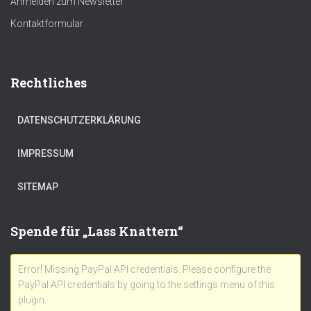
Anmelden zum Newsletter
Kontaktformular
Rechtliches
DATENSCHUTZERKLÄRUNG
IMPRESSUM
SITEMAP
Spende für „Lass Knattern“
Error! Missing PayPal API credentials. Please configure the
PayPal API credentials by going to the settings menu of this
plugin.