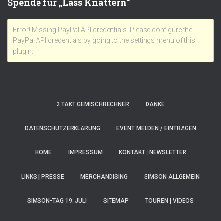
Spende für „Lass Knattern“
Error! Missing PayPal API credentials. Please configure the
PayPal API credentials by going to the settings menu of this
plugin.
2 TAKT GEMISCHRECHNER
DANKE
DATENSCHUTZERKLÄRUNG
EVENT MELDEN / EINTRAGEN
HOME
IMPRESSUM
KONTAKT | NEWSLETTER
LINKS | PRESSE
MERCHANDISING
SIMSON ALLGEMEIN
SIMSON-TAG 19. JULI
SITEMAP
TOUREN | VIDEOS