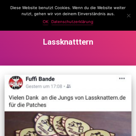
Diese Website benutzt Cookies. Wenn du die Website weiter
LassKnattern
nutzt, gehen wir von deinem Einverständnis aus.
NAVIG
UMSC
OK
Datenschutzerklärung
Lassknatttern