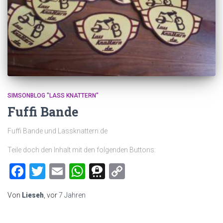
SIMSONBLOG "LASS KNATTERN"
Fuffi Bande
Fuffi Bande und Lassknattern.de
Teile doch den Inhalt mit den folgenden Buttons:
Facebook
Twitter
Email
WhatsApp
Threema
Copy
Link
Von
Lieseh
, vor
7 Jahren