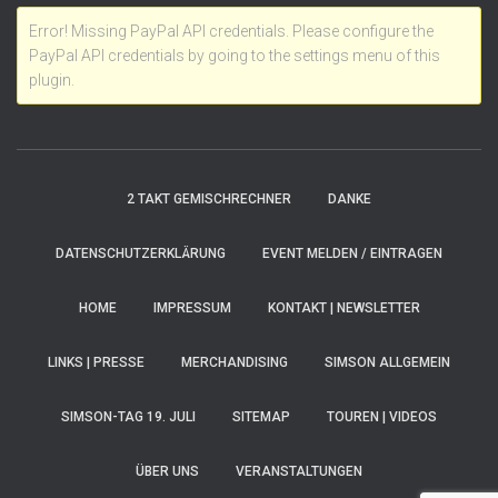
Error! Missing PayPal API credentials. Please configure the
PayPal API credentials by going to the settings menu of this
plugin.
2 TAKT GEMISCHRECHNER
DANKE
DATENSCHUTZERKLÄRUNG
EVENT MELDEN / EINTRAGEN
HOME
IMPRESSUM
KONTAKT | NEWSLETTER
LINKS | PRESSE
MERCHANDISING
SIMSON ALLGEMEIN
SIMSON-TAG 19. JULI
SITEMAP
TOUREN | VIDEOS
ÜBER UNS
VERANSTALTUNGEN