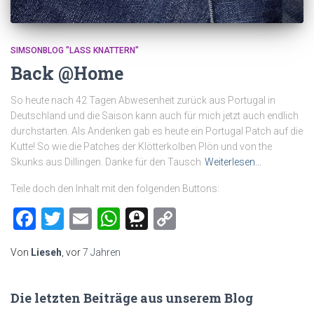
SIMSONBLOG "LASS KNATTERN"
Back @Home
So heute nach 42 Tagen Abwesenheit zurück aus Portugal in
Deutschland und die Saison kann auch für mich jetzt auch endlich
durchstarten. Als Andenken gab es heute ein Portugal Patch auf die
Kutte! So wie die Patches der Klötterkolben Plön und von the
Skunks aus Dillingen. Danke für den Tausch
Weiterlesen…
Teile doch den Inhalt mit den folgenden Buttons:
Facebook
Twitter
Email
WhatsApp
Threema
Copy
Link
Von
Lieseh
, vor
7 Jahren
Die letzten Beiträge aus unserem Blog