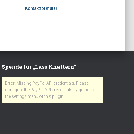
Kontaktformular
Spende für „Lass Knattern“
Error! Missing PayPal API credentials. Please
configure the PayPal API credentials by going to
the settings menu of this plugin.