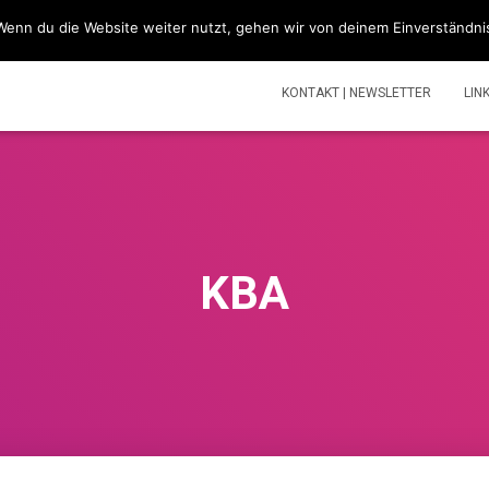
Wenn du die Website weiter nutzt, gehen wir von deinem Einverständni
SIMSONBLOG „LASS KNATTERN“
SIMSON
TOUREN | V
KONTAKT | NEWSLETTER
LIN
KBA