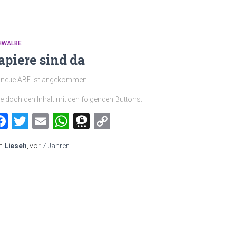
HWALBE
apiere sind da
e neue ABE ist angekommen
le doch den Inhalt mit den folgenden Buttons:
Facebook
Twitter
Email
WhatsApp
Threema
Copy
Link
n
Lieseh
, vor
7 Jahren