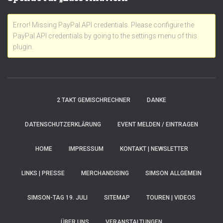
Error! Missing PayPal API credentials. Please configure the
PayPal API credentials by going to the settings menu of this
plugin.
2 TAKT GEMISCHRECHNER
DANKE
DATENSCHUTZERKLÄRUNG
EVENT MELDEN / EINTRAGEN
HOME
IMPRESSUM
KONTAKT | NEWSLETTER
LINKS | PRESSE
MERCHANDISING
SIMSON ALLGEMEIN
SIMSON-TAG 19. JULI
SITEMAP
TOUREN | VIDEOS
ÜBER UNS
VERANSTALTUNGEN