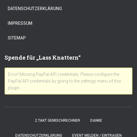
DATENSCHUTZERKLÄRUNG
IMPRESSUM
SITEMAP
Spende für „Lass Knattern“
Error! Missing PayPal API credentials. Please configure the
PayPal API credentials by going to the settings menu of this
plugin.
2 TAKT GEMISCHRECHNER
DANKE
DATENSCHUTZERKLÄRUNG
EVENT MELDEN / EINTRAGEN