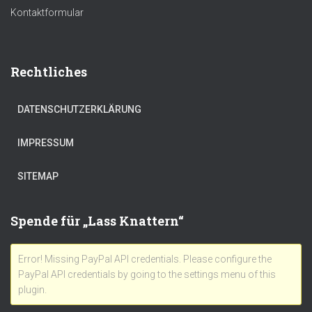
Kontaktformular
Rechtliches
DATENSCHUTZERKLÄRUNG
IMPRESSUM
SITEMAP
Spende für „Lass Knattern“
Error! Missing PayPal API credentials. Please configure the
PayPal API credentials by going to the settings menu of this
plugin.