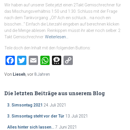
Wir haben auf unserer Seite jetzt einen 2Takt Gemischrechner für
das Mischungsverhältnis 1:50 und 1:30. Schluss mit der Frage
nach dem Tankvorgang: „Öl? Ach ein schluck… na noch ein
bisschen…“ Einfach die Literzahl eingeben auf berechnen klicken
und die Menge ablesen. Reinkippen müsst ihr aber noch selber. 2
Takt Gemischrechner
Weiterlesen…
Teile doch den Inhalt mit den folgenden Buttons:
Facebook
Twitter
Email
WhatsApp
Threema
Copy
Link
Von
Lieseh
, vor
8 Jahren
Die letzten Beiträge aus unserem Blog
3. Simsontag 2021
24. Juli 2021
3. Simsontag steht vor der Tür
13. Juli 2021
Alles hinter sich lassen…
7. Juni 2021