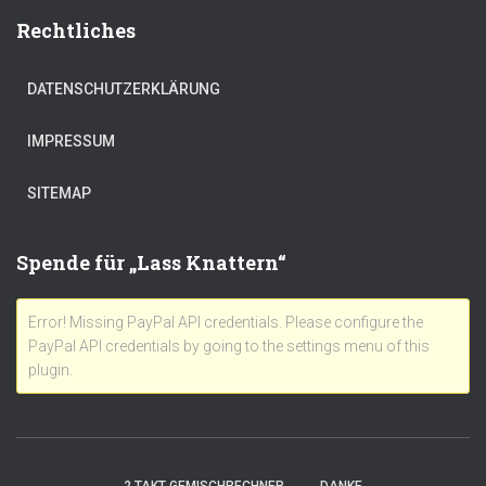
Rechtliches
DATENSCHUTZERKLÄRUNG
IMPRESSUM
SITEMAP
Spende für „Lass Knattern“
Error! Missing PayPal API credentials. Please configure the
PayPal API credentials by going to the settings menu of this
plugin.