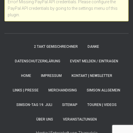
Error! Missing PayPal API credentials. Please configure the
PayPal API credentials by going to the settings menu of this
plugin.
2 TAKT GEMISCHRECHNER
DANKE
DATENSCHUTZERKLÄRUNG
EVENT MELDEN / EINTRAGEN
HOME
IMPRESSUM
KONTAKT | NEWSLETTER
LINKS | PRESSE
MERCHANDISING
SIMSON ALLGEMEIN
SIMSON-TAG 19. JULI
SITEMAP
TOUREN | VIDEOS
ÜBER UNS
VERANSTALTUNGEN