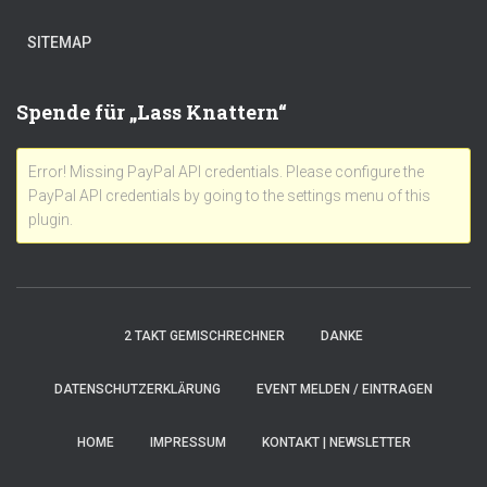
SITEMAP
Spende für „Lass Knattern“
Error! Missing PayPal API credentials. Please configure the
PayPal API credentials by going to the settings menu of this
plugin.
2 TAKT GEMISCHRECHNER
DANKE
DATENSCHUTZERKLÄRUNG
EVENT MELDEN / EINTRAGEN
HOME
IMPRESSUM
KONTAKT | NEWSLETTER