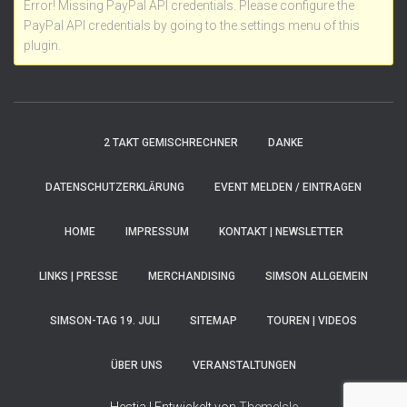
Error! Missing PayPal API credentials. Please configure the
PayPal API credentials by going to the settings menu of this
plugin.
2 TAKT GEMISCHRECHNER
DANKE
DATENSCHUTZERKLÄRUNG
EVENT MELDEN / EINTRAGEN
HOME
IMPRESSUM
KONTAKT | NEWSLETTER
LINKS | PRESSE
MERCHANDISING
SIMSON ALLGEMEIN
SIMSON-TAG 19. JULI
SITEMAP
TOUREN | VIDEOS
ÜBER UNS
VERANSTALTUNGEN