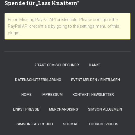
Spende für „Lass Knattern“
Error! Missing PayPal API credentials. Please configure the
PayPal API credentials by going to the settings menu of this
plugin.
2 TAKT GEMISCHRECHNER
DANKE
DATENSCHUTZERKLÄRUNG
EVENT MELDEN / EINTRAGEN
HOME
IMPRESSUM
KONTAKT | NEWSLETTER
LINKS | PRESSE
MERCHANDISING
SIMSON ALLGEMEIN
SIMSON-TAG 19. JULI
SITEMAP
TOUREN | VIDEOS