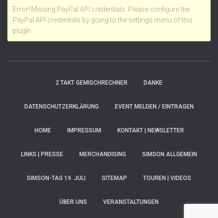
Error! Missing PayPal API credentials. Please configure the
PayPal API credentials by going to the settings menu of this
plugin.
2 TAKT GEMISCHRECHNER
DANKE
DATENSCHUTZERKLÄRUNG
EVENT MELDEN / EINTRAGEN
HOME
IMPRESSUM
KONTAKT | NEWSLETTER
LINKS | PRESSE
MERCHANDISING
SIMSON ALLGEMEIN
SIMSON-TAG 19. JULI
SITEMAP
TOUREN | VIDEOS
ÜBER UNS
VERANSTALTUNGEN