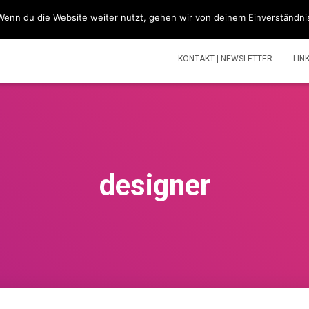
Wenn du die Website weiter nutzt, gehen wir von deinem Einverständni
SIMSONBLOG „LASS KNATTERN“
SIMSON
TOUREN | V
KONTAKT | NEWSLETTER
LIN
designer