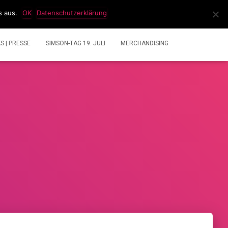
s aus.
OK
Datenschutzerklärung
IDEOS
2 TAKT GEMISCHRECHNER
ÜBER UNS
KS | PRESSE
SIMSON-TAG 19. JULI
MERCHANDISING