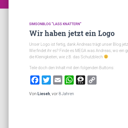
SIMSONBLOG "LASS KNATTERN"
Wir haben jetzt ein Logo
Unser Logo ist fertig, dank Andreas trägt unser Blog jetz
Wie findet ihr es? Finde es MEGA was Andreas; wo ein 
die Kleinigkeiten, wie z.B. das Schutzblech
Teile doch den Inhalt mit den folgenden Buttons:
Facebook
Twitter
Email
WhatsApp
Threema
Copy
Link
Von
Lieseh
, vor
8 Jahren