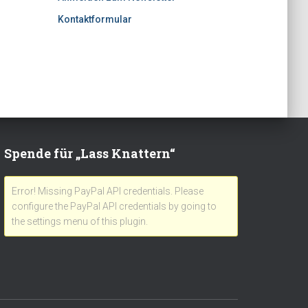
Kontaktformular
Spende für „Lass Knattern“
Error! Missing PayPal API credentials. Please
configure the PayPal API credentials by going to
the settings menu of this plugin.