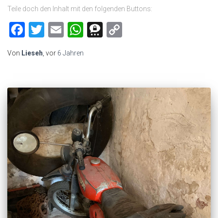
Teile doch den Inhalt mit den folgenden Buttons:
Facebook
Twitter
Email
WhatsApp
Threema
Copy
Link
Von
Lieseh
, vor
6 Jahren