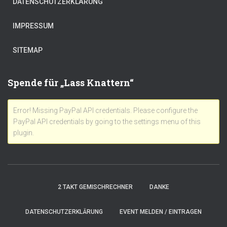
DATENSCHUTZERKLÄRUNG
IMPRESSUM
SITEMAP
Spende für „Lass Knattern“
Error! Missing PayPal API credentials. Please configure the
PayPal API credentials by going to the settings menu of this
plugin.
2 TAKT GEMISCHRECHNER
DANKE
DATENSCHUTZERKLÄRUNG
EVENT MELDEN / EINTRAGEN