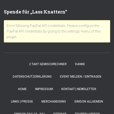
Spende für „Lass Knattern“
Error! Missing PayPal API credentials. Please configure the
PayPal API credentials by going to the settings menu of this
plugin.
2 TAKT GEMISCHRECHNER
DANKE
DATENSCHUTZERKLÄRUNG
EVENT MELDEN / EINTRAGEN
HOME
IMPRESSUM
KONTAKT | NEWSLETTER
LINKS | PRESSE
MERCHANDISING
SIMSON ALLGEMEIN