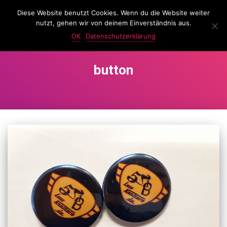
Diese Website benutzt Cookies. Wenn du die Website weiter
LassKnattern
nutzt, gehen wir von deinem Einverständnis aus.
NAVIG
UMSC
OK
Datenschutzerklärung
button