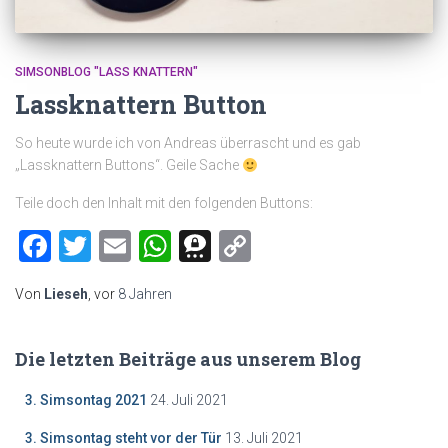
SIMSONBLOG "LASS KNATTERN"
Lassknattern Button
So heute wurde ich von Andreas überrascht und es gab
„Lassknattern Buttons“. Geile Sache
Teile doch den Inhalt mit den folgenden Buttons:
Facebook
Twitter
Email
WhatsApp
Threema
Copy
Link
Von
Lieseh
, vor
8 Jahren
Die letzten Beiträge aus unserem Blog
3. Simsontag 2021
24. Juli 2021
3. Simsontag steht vor der Tür
13. Juli 2021