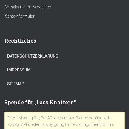
Anmelden zum Newsletter
Kontaktformular
Rechtliches
DATENSCHUTZERKLÄRUNG
IMPRESSUM
SITEMAP
Spende für „Lass Knattern“
Error! Missing PayPal API credentials. Please configure the
PayPal API credentials by going to the settings menu of this