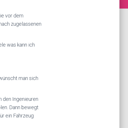
die vor dem
anach zugelassenen
ele was kann ich
r wünscht man sich
on den Ingenieuren
olen. Dann bewegt
für ein Fahrzeug