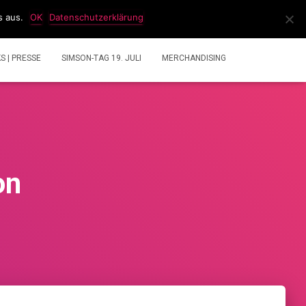
s aus.
OK
Datenschutzerklärung
IDEOS
2 TAKT GEMISCHRECHNER
ÜBER UNS
KS | PRESSE
SIMSON-TAG 19. JULI
MERCHANDISING
on