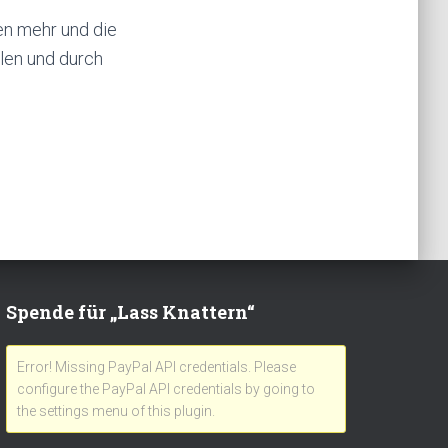
en mehr und die
llen und durch
Spende für „Lass Knattern“
Error! Missing PayPal API credentials. Please
configure the PayPal API credentials by going to
the settings menu of this plugin.