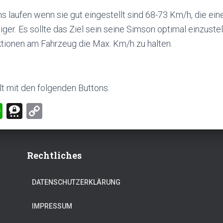
 laufen wenn sie gut eingestellt sind 68-73 Km/h, die ein
er. Es sollte das Ziel sein seine Simson optimal einzuste
tionen am Fahrzeug die Max. Km/h zu halten.
lt mit den folgenden Buttons:
W
T
C
h
hr
o
at
ee
p
s
m
Rechtliches
y
A
a
Li
DATENSCHUTZERKLÄRUNG
p
nk
p
IMPRESSUM