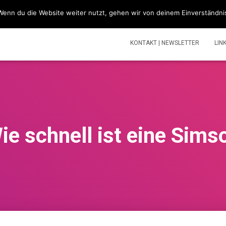
Wenn du die Website weiter nutzt, gehen wir von deinem Einverständni
SIMSONBLOG „LASS KNATTERN“
SIMSON
TOUREN | V
KONTAKT | NEWSLETTER
LIN
ie schnell ist eine Sims