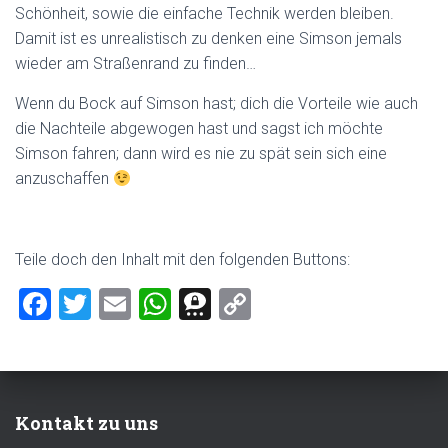
Schönheit, sowie die einfache Technik werden bleiben.
Damit ist es unrealistisch zu denken eine Simson jemals
wieder am Straßenrand zu finden…
Wenn du Bock auf Simson hast; dich die Vorteile wie auch
die Nachteile abgewogen hast und sagst ich möchte
Simson fahren; dann wird es nie zu spät sein sich eine
anzuschaffen
Teile doch den Inhalt mit den folgenden Buttons:
F
T
E
W
T
C
a
wi
m
h
hr
o
ce
tt
ai
at
ee
p
b
er
l
s
m
y
Kontakt zu uns
o
A
a
Li