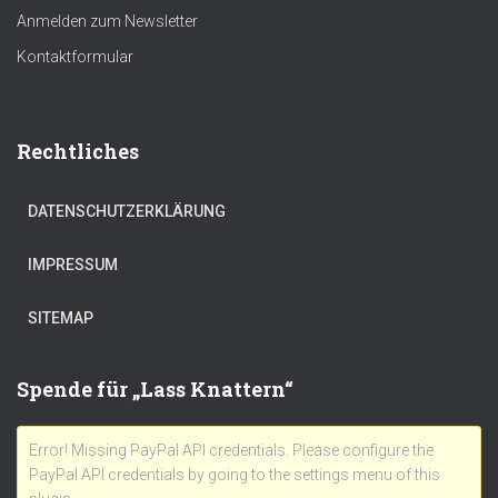
ok
p
nk
Anmelden zum Newsletter
p
Kontaktformular
Rechtliches
DATENSCHUTZERKLÄRUNG
IMPRESSUM
SITEMAP
Spende für „Lass Knattern“
Error! Missing PayPal API credentials. Please configure the
PayPal API credentials by going to the settings menu of this