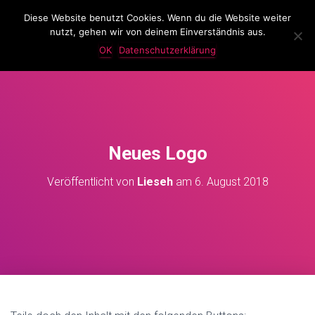
Diese Website benutzt Cookies. Wenn du die Website weiter
LassKnattern
nutzt, gehen wir von deinem Einverständnis aus.
N
A
OK
Datenschutzerklärung
V
I
G
A
T
I
O
Neues Logo
N
U
Veröffentlicht von
Lieseh
am
6. August 2018
M
S
C
H
A
L
T
E
N