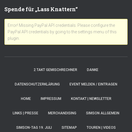
Spende für „Lass Knattern“
Error! Missing PayPal API credentials. Please configure the
PayPal API credentials by going to the settings menu of this
plugin.
2 TAKT GEMISCHRECHNER
DANKE
DATENSCHUTZERKLÄRUNG
EVENT MELDEN / EINTRAGEN
HOME
IMPRESSUM
KONTAKT | NEWSLETTER
LINKS | PRESSE
MERCHANDISING
SIMSON ALLGEMEIN
SIMSON-TAG 19. JULI
SITEMAP
TOUREN | VIDEOS