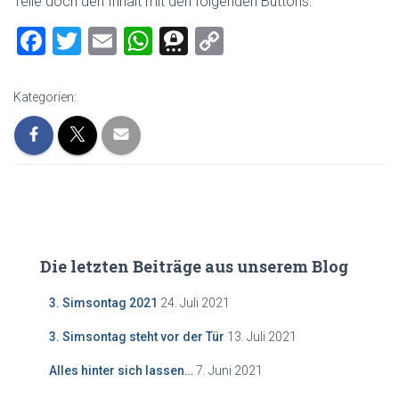
Teile doch den Inhalt mit den folgenden Buttons:
F
T
E
W
T
C
a
wi
m
h
hr
o
ce
tt
ai
at
ee
p
Kategorien:
b
er
l
s
m
y
o
A
a
Li
ok
p
nk
p
Die letzten Beiträge aus unserem Blog
3. Simsontag 2021
24. Juli 2021
3. Simsontag steht vor der Tür
13. Juli 2021
Alles hinter sich lassen…
7. Juni 2021