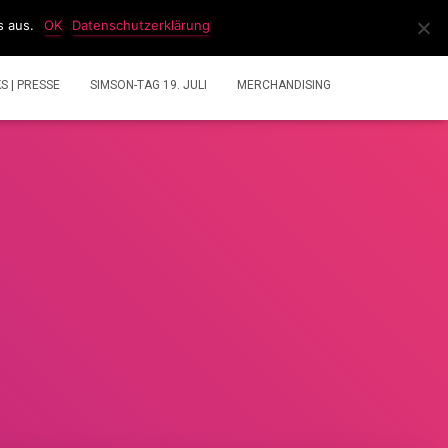
s aus.
OK
Datenschutzerklärung
IDEOS
2 TAKT GEMISCHRECHNER
ÜBER UNS
KS | PRESSE
SIMSON-TAG 19. JULI
MERCHANDISING