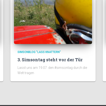
SIMSONBLOG "LASS KNATTERN"
3. Simsontag steht vor der Tür
Lasst uns am 19.07. den #simsontag durch die
Welt tragen