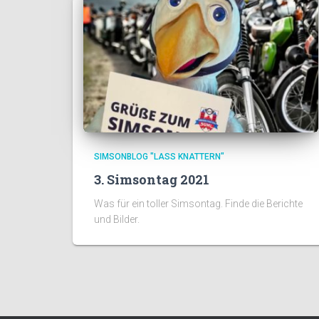
SIMSONBLOG "LASS KNATTERN"
3. Simsontag 2021
Was für ein toller Simsontag. Finde die Berichte
und Bilder.