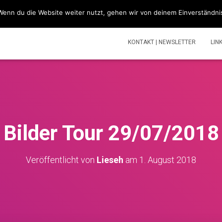
Wenn du die Website weiter nutzt, gehen wir von deinem Einverständni
SIMSONBLOG „LASS KNATTERN“
SIMSON
TOUREN | V
KONTAKT | NEWSLETTER
LIN
Bilder Tour 29/07/2018
Veröffentlicht von
Lieseh
am
1. August 2018