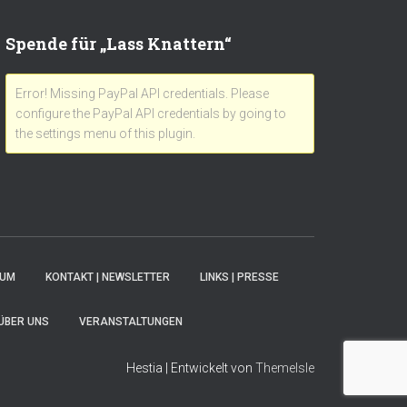
Spende für „Lass Knattern“
Error! Missing PayPal API credentials. Please
configure the PayPal API credentials by going to
the settings menu of this plugin.
SUM
KONTAKT | NEWSLETTER
LINKS | PRESSE
ÜBER UNS
VERANSTALTUNGEN
Hestia | Entwickelt von
ThemeIsle