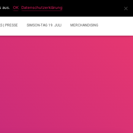
s aus.
OK
Datenschutzerklärung
IDEOS
2 TAKT GEMISCHRECHNER
ÜBER UNS
KS | PRESSE
SIMSON-TAG 19. JULI
MERCHANDISING