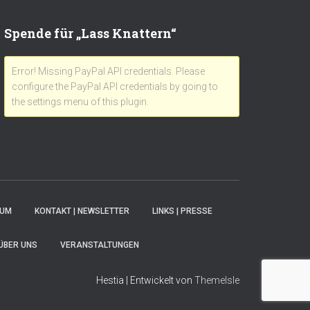
Spende für „Lass Knattern“
Error! Missing PayPal API credentials. Please
configure the PayPal API credentials by going to
the settings menu of this plugin.
SUM
KONTAKT | NEWSLETTER
LINKS | PRESSE
ÜBER UNS
VERANSTALTUNGEN
Hestia | Entwickelt von
ThemeIsle