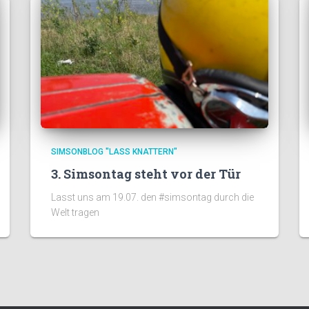
SIMSONBLOG "LASS KNATTERN"
3. Simsontag steht vor der Tür
Lasst uns am 19.07. den #simsontag durch die
Welt tragen