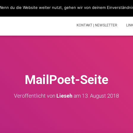
Wenn du die Website weiter nutzt, gehen wir von deinem Einverständni
SIMSONBLOG „LASS KNATTERN“
SIMSON
TOUREN | V
KONTAKT | NEWSLETTER
LIN
MailPoet-Seite
Veröffentlicht von
Lieseh
am
13. August 2018