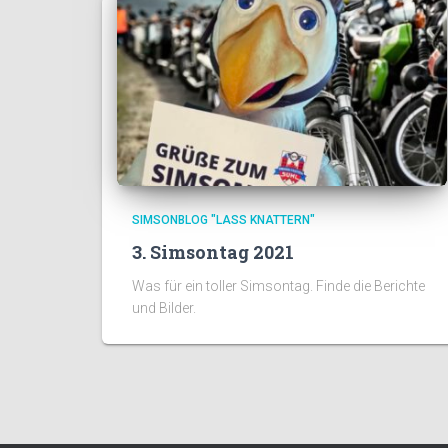
SIMSONBLOG "LASS KNATTERN"
3. Simsontag 2021
Was für ein toller Simsontag. Finde die Berichte
und Bilder.