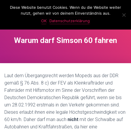
Diese Website benutzt Cookies. Wenn du die Website weiter
LassKnattern
nutzt, gehen wir von deinem Einverständnis aus.
N
A
OK
Datenschutzerklärung
V
I
G
Warum darf Simson 60 fahren
A
T
I
O
N
U
Laut dem Übergangsrecht werden Mopeds aus der DDR
M
S
gemäß § 76 Abs. 8 c) der FEV als Kleinkrafträder und
C
Fahrräder mit Hilfsmotor im Sinne der Vorschriften der
H
Deutschen Demokratischen Republik geführt, wenn sie bis
A
L
um 28.02.1992 erstmals in den Verkehr gekommen sind.
T
Dieses erlaubt ihnen eine legale Höchstgeschwindigkeit von
E
60 km/h. Daher darf man auch
nicht
mit der Schwalbe auf
N
Autobahnen und Kraftfahrstraßen, da hier eine