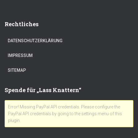
Rechtliches
DATENSCHUTZERKLÄRUNG
IMPRESSUM
SITEMAP
Spende für „Lass Knattern“
Error! Missing PayPal API credentials. Please configure the
PayPal API credentials by going to the settings menu of this
plugin.