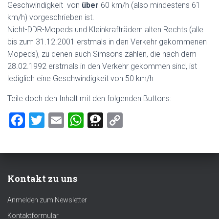
Geschwindigkeit von
über
60 km/h (also mindestens 61
km/h) vorgeschrieben ist.
Nicht-DDR-Mopeds und Kleinkrafträdern alten Rechts (alle
bis zum 31.12.2001 erstmals in den Verkehr gekommenen
Mopeds), zu denen auch Simsons zählen, die nach dem
28.02.1992 erstmals in den Verkehr gekommen sind, ist
lediglich eine Geschwindigkeit von 50 km/h
Teile doch den Inhalt mit den folgenden Buttons:
F
T
E
W
T
C
a
wi
m
h
hr
o
ce
tt
ai
at
ee
p
b
er
l
s
m
y
Kontakt zu uns
o
A
a
Li
ok
p
nk
Anmelden zum Newsletter
p
Kontaktformular